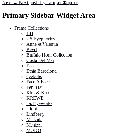
Next
→
Next post:
Пульсация Форекс
Primary Sidebar Widget Area
Frame Collections
141
2.5 Eyephorics
Anne et Valentin
Bevel
Buffalo Horn Collection
Costa Del Mar
Eco
Etnia Barcelona
eyebobs
Face A Face
Feb 31st
Kirk & Kirk
KREWE
l.a. Eyeworks
lafont
Lindberg
Matsuda
Menizzi
MODO