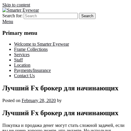
Skip to content
Search for:
Search
Smarter Eyewear
Locally-owned Baton Rouge, LA optical shop. We curate and craft
Menu
eyewear that is both stylish and smart.
Primary menu
Welcome to Smarter Eyewear
Frame Collections
Services
Staff
Location
Payments/Insurance
Contact Us
Лучший Fx брокер для начинающих
Posted on
February 28, 2020
by
Лучший Fx брокер для начинающих
Покупка и продажа денег могут стать сложной задачей, если
вы не очень хорошо знаете, что делаете. Но используя